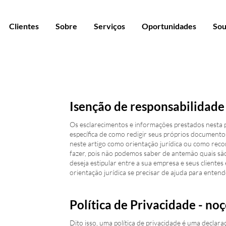
Clientes
Sobre
Serviços
Oportunidades
Sou
Isenção de responsabilidade 
Os esclarecimentos e informações prestados nesta p
específica de como redigir seus próprios documentos 
neste artigo como orientação jurídica ou como re
fazer, pois não podemos saber de antemão quais são 
deseja estipular entre a sua empresa e seus client
orientação jurídica se precisar de ajuda para entende
Política de Privacidade - n
Dito isso, uma política de privacidade é uma decla