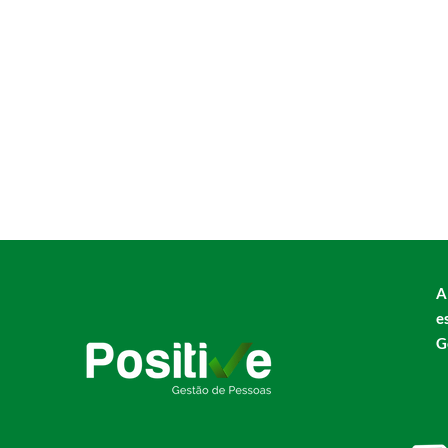
A
e
G