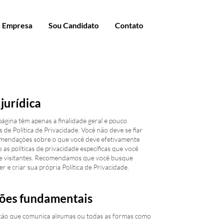
 Empresa
Sou Candidato
Contato
jurídica
ágina têm apenas a finalidade geral e pouco
de Política de Privacidade. Você não deve se fiar
comendações sobre o que você deve efetivamente
as políticas de privacidade específicas que você
es e visitantes. Recomendamos que você busque
r e criar sua própria Política de Privacidade.
oções fundamentais
ração que comunica algumas ou todas as formas como